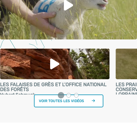
LES FALAISES DE GRÈS ET L’OFFICE NATIONAL
LES PRAI
DES FORÊTS
CONSERV
LORRAIN
Hubert Schmuck
Laura Jai
VOIR TOUTES LES VIDÉOS