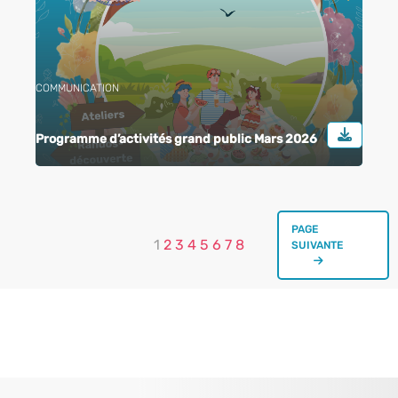
COMMUNICATION
Programme d’activités grand public Mars 2026
PAGE
1
2
3
4
5
6
7
8
SUIVANTE