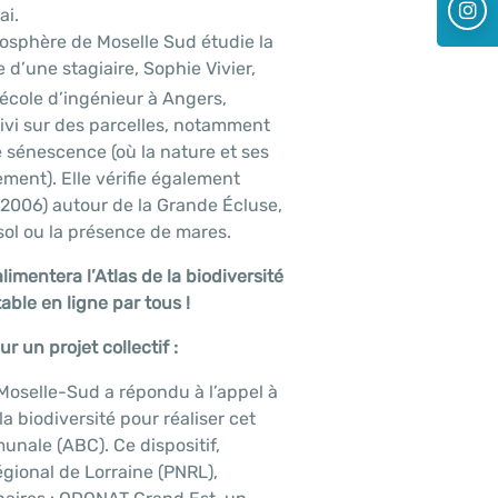
ai.
biosphère de Moselle Sud étudie la
de d’une stagiaire, Sophie Vivier,
cole d’ingénieur à Angers,
uivi sur des parcelles, notamment
e sénescence (où la nature et ses
ement). Elle vérifie également
006) autour de la Grande Écluse,
sol ou la présence de mares.
imentera l’Atlas de la biodiversité
ble en ligne par tous !
r un projet collectif :
Moselle-Sud a répondu à l’appel à
 la biodiversité pour réaliser cet
unale (ABC). Ce dispositif,
égional de Lorraine (PNRL),